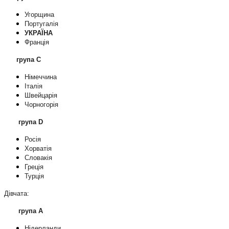
Угорщина
Португалія
УКРАЇНА
Франція
група C
Німеччина
Італія
Швейцарія
Чорногорія
група D
Росія
Хорватія
Словакія
Греція
Турція
Дівчата:
група А
Нідерланди