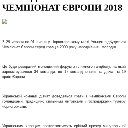
ЧЕМПІОНАТ ЄВРОПИ 2018
З 29 червня по 01 липня у Чорногорському місті Ульцин відбудеться
Чемпіонат Європи серед гравців 2000 року народження і молодші.
Це буде рекордний молодіжний форум з пляжного гандболу, на який
зареєструвалося 34 команди: по 17 команд юнаків та дівчат із 19
країн Європи.
Українській команді дівчат доведеться грати з чемпіонками Європи
голандками, традиційно сильними литовками і господарками турніру
чорногорками.
Українським хлопцям протистоятимуть срібний призер минулорічної