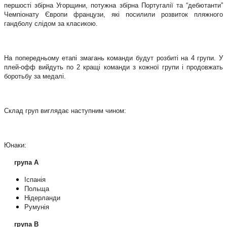
першості збірна Угорщини, потужна збірна Португалії та “дебютанти”
Чемпіонату Європи французи, які посилили розвиток пляжного
гандболу слідом за класикою.
На попередньому етапі змагань команди будут розбиті на 4 групи. У
плей-офф вийдуть по 2 кращі команди з кожної групи і продовжать
боротьбу за медалі.
Склад груп виглядає наступним чином:
Юнаки:
група А
Іспанія
Польща
Нідерланди
Румунія
група В