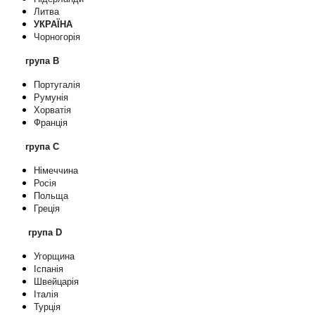
Литва
УКРАЇНА
Чорногорія
група В
Португалія
Румунія
Хорватія
Франція
група C
Німеччина
Росія
Польща
Греція
група D
Угорщина
Іспанія
Швейцарія
Італія
Турція